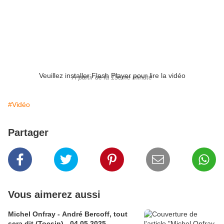
Veuillez installer Flash Player pour lire la vidéo
A partir de la 15ème minute
#Vidéo
Partager
Vous aimerez aussi
Michel Onfray - André Bercoff, tout
sera dit (Tocsin) - 04.05.2025