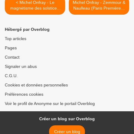
< Michel Onfray - Le
Michel Onfray - Zemmour &
magnétisme des solstices,
Naulleau (Paris Première) -
Journal hédoniste : Tome 5
08.11.2013 >
Hébergé par Overblog
Top articles
Pages
Contact
Signaler un abus
C.G.U.
Cookies et données personnelles
Préférences cookies
Voir le profil de Anonyme sur le portail Overblog
Créer un blog sur Overblog
Créer un blog