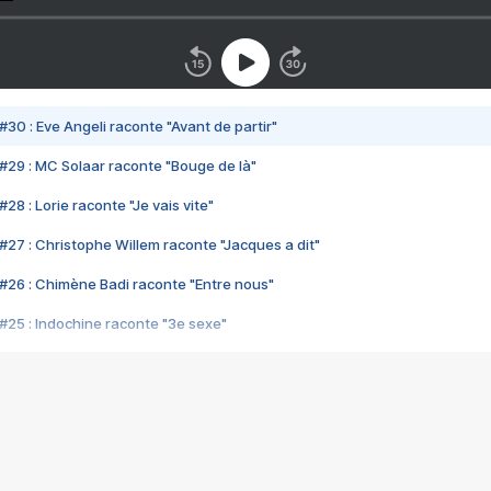
#30 : Eve Angeli raconte "Avant de partir"
#29 : MC Solaar raconte "Bouge de là"
28 : Lorie raconte "Je vais vite"
#27 : Christophe Willem raconte "Jacques a dit"
#26 : Chimène Badi raconte "Entre nous"
#25 : Indochine raconte "3e sexe"
#24 : Zaho raconte "C'est chelou"
#23 : Patrick Bruel raconte "Au café des délices"
#22 : Kyo raconte "Le chemin"
#21 : Nolwenn Leroy raconte "Cassé"