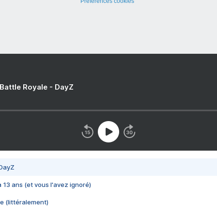
Préférences cookies
 Battle Royale - DayZ
 DayZ
 a 13 ans (et vous l'avez ignoré)
e (littéralement)