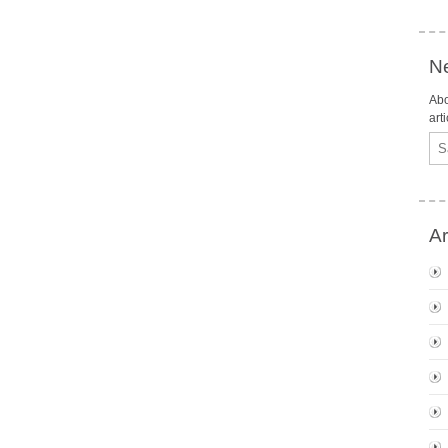
Ne
Abo
art
Ema
Ar