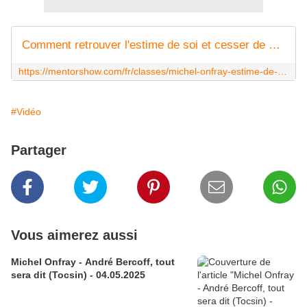
Comment retrouver l'estime de soi et cesser de se dévaloriser ? | MentorShow
https://mentorshow.com/fr/classes/michel-onfray-estime-de-soi-confiance-en-soi?gbraid=0AAAAACbl-CiI9Uiy18XwyNQqJ3JTe-cCH&h_ad_id=673263095728&gc_id=20091044593
#Vidéo
Partager
Vous aimerez aussi
Michel Onfray - André Bercoff, tout
sera dit (Tocsin) - 04.05.2025