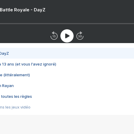
 Battle Royale - DayZ
 DayZ
 a 13 ans (et vous l'avez ignoré)
e (littéralement)
im Rayan
 toutes les règles
s les jeux vidéo
us choquant de Rockstar ? - Le scandale BULLY
e plus moche de Steam