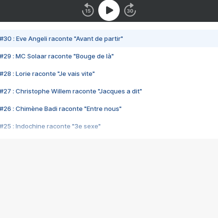
#30 : Eve Angeli raconte "Avant de partir"
#29 : MC Solaar raconte "Bouge de là"
28 : Lorie raconte "Je vais vite"
#27 : Christophe Willem raconte "Jacques a dit"
#26 : Chimène Badi raconte "Entre nous"
#25 : Indochine raconte "3e sexe"
#24 : Zaho raconte "C'est chelou"
#23 : Patrick Bruel raconte "Au café des délices"
#22 : Kyo raconte "Le chemin"
#21 : Nolwenn Leroy raconte "Cassé"
#20 : Patrick Hernandez raconte "Born to be alive"