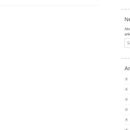
Ne
Abo
art
Ema
Ar