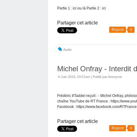
Partie 1 : ici ou là Partie 2 : ici
Partager cet article
Repost
0
Audio
Michel Onfray - Interdit 
6 Juin 2019, 03:57am
|
Publié par Anonyme
Frédéric #Taddeï reçoit : - Michel Onfray, phil
chaîne YouTube de RT France : https://www.youtub
Facebook : https://www.facebook.com/RTFrance.
Partager cet article
Repost
0