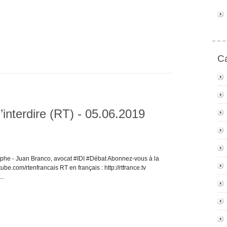
Ca
d’interdire (RT) - 05.06.2019
osophe - Juan Branco, avocat #IDI #Débat Abonnez-vous à la
e.com/rtenfrancais RT en français : http://rtfrance.tv
..