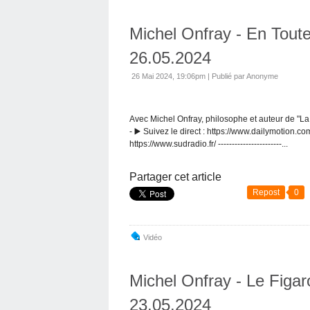
Michel Onfray - En Toute
26.05.2024
26 Mai 2024, 19:06pm
|
Publié par Anonyme
Avec Michel Onfray, philosophe et auteur de "La fo
- ▶️ Suivez le direct : https://www.dailymotion.co
https://www.sudradio.fr/ -----------------------...
Partager cet article
Repost
0
Vidéo
Michel Onfray - Le Figaro
23.05.2024