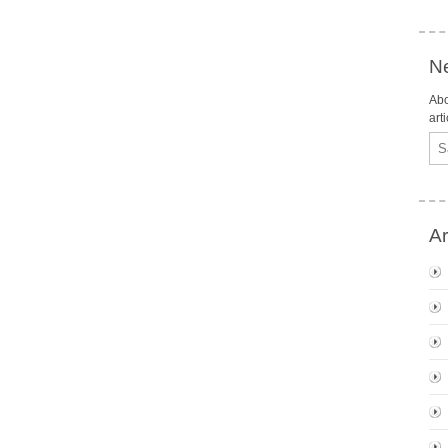
Ne
Abo
art
Ema
Ar