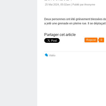
25 Mai 2024, 05:02am
|
Publié par Anonyme
Deux personnes ont été grièvement blessées dans
a jeté une grenade en pleine rue. Il se déplaçait
Partager cet article
Repost
0
Vidéo