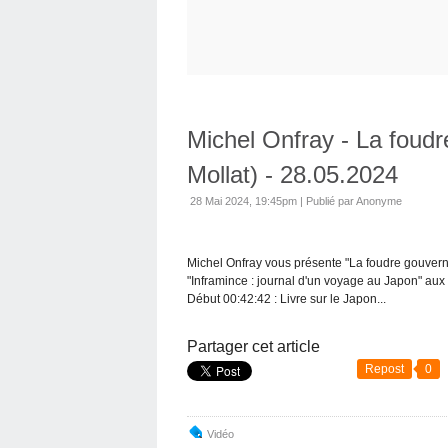
Michel Onfray - La foudr
Mollat) - 28.05.2024
28 Mai 2024, 19:45pm
|
Publié par Anonyme
Michel Onfray vous présente "La foudre gouverne
"Inframince : journal d'un voyage au Japon" aux é
Début 00:42:42 : Livre sur le Japon...
Partager cet article
Repost
0
Vidéo