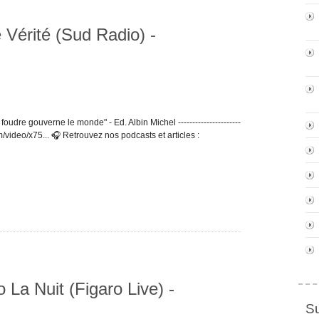
 Vérité (Sud Radio) -
udre gouverne le monde" - Ed. Albin Michel ----------------------
m/video/x75... 🎧 Retrouvez nos podcasts et articles :
 La Nuit (Figaro Live) -
S