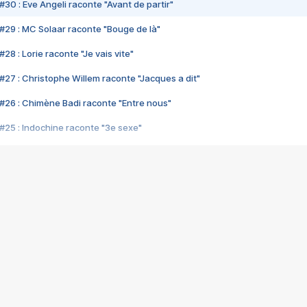
#30 : Eve Angeli raconte "Avant de partir"
#29 : MC Solaar raconte "Bouge de là"
28 : Lorie raconte "Je vais vite"
#27 : Christophe Willem raconte "Jacques a dit"
#26 : Chimène Badi raconte "Entre nous"
#25 : Indochine raconte "3e sexe"
#24 : Zaho raconte "C'est chelou"
#23 : Patrick Bruel raconte "Au café des délices"
#22 : Kyo raconte "Le chemin"
#21 : Nolwenn Leroy raconte "Cassé"
#20 : Patrick Hernandez raconte "Born to be alive"
#19 : Lorie raconte "Près de moi"
#18 : Michael Jones raconte "A nos actes manqués" (avec Jean-Jacque