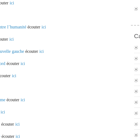
outer
ici
ntre l’humanité
écouter
ici
Ca
outer
ici
ouvelle gauche
écouter
ici
bord
écouter
ici
couter
ici
isme
écouter
ici
r
ici
e
écouter
ici
e
écouter
ici