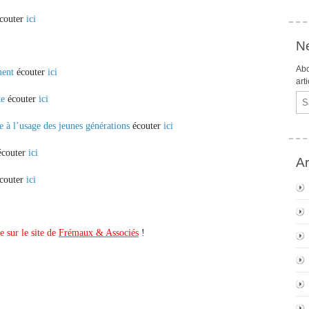
couter
ici
Ne
Abo
ment
écouter
ici
art
Ema
te
écouter
ici
re à l’usage des jeunes générations
écouter
ici
couter
ici
Ar
couter
ici
e sur le site de
Frémaux & Associés
!