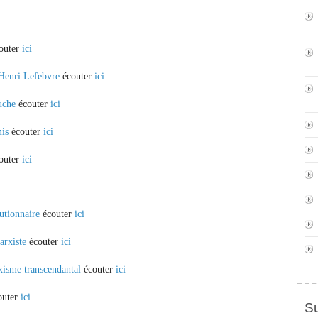
outer
ici
Henri Lefebvre
écouter
ici
uche
écouter
ici
mis
écouter
ici
couter
ici
tionnaire
écouter
ici
arxiste
écouter
ici
isme transcendantal
écouter
ici
outer
ici
S