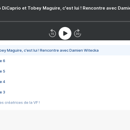
 DiCaprio et Tobey Maguire, c'est lui ! Rencontre avec Dam
bey Maguire, c'est lui ! Rencontre avec Damien Witecka
e 6
e 5
e 4
e 3
s créatrices de la VF !
e 2
e 1