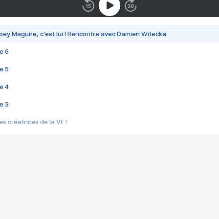
bey Maguire, c'est lui ! Rencontre avec Damien Witecka
e 6
e 5
e 4
e 3
s créatrices de la VF !
e 2
e 1
e Mektoub My Love arrive enfin ! Rencontre avec Shaïn Boumedine et Sal
i : après Toni en famille
elle réalise le bouleversant Dites lui que je l'aime